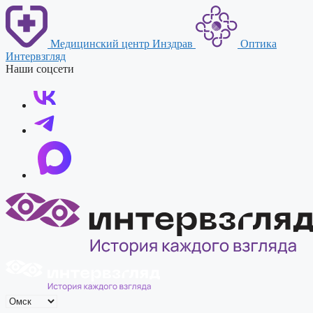
Перейти
к
содержимому
Медицинский центр Инздрав
Оптика
Интервзгляд
Наши соцсети