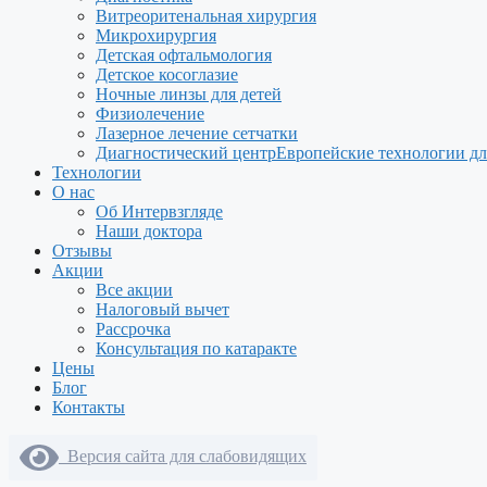
Витреоритенальная хирургия
Микрохирургия
Детская офтальмология
Детское косоглазие
Ночные линзы для детей
Физиолечение
Лазерное лечение сетчатки
Диагностический центр
Европейские технологии дл
Технологии
О нас
Об Интервзгляде
Наши доктора
Отзывы
Акции
Все акции
Налоговый вычет
Рассрочка
Консультация по катаракте
Цены
Блог
Контакты
Версия сайта для слабовидящих