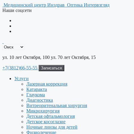
Перейти
Медицинский центр Инздрав
Оптика Интервзгляд
к
Наши соцсети
содержимому
ул. 10 лет Октября, 100
ул. 70 лет Октября, 15
+7(3812)66-55-55
Записаться
Услуги
Лазерная коррекция
Катаракта
Глаукома
Диагностика
Витреоритенальная хирургия
Микрохирургия
Детская офтальмология
Детское косоглазие
Ночные линзы для детей
Физиолечение