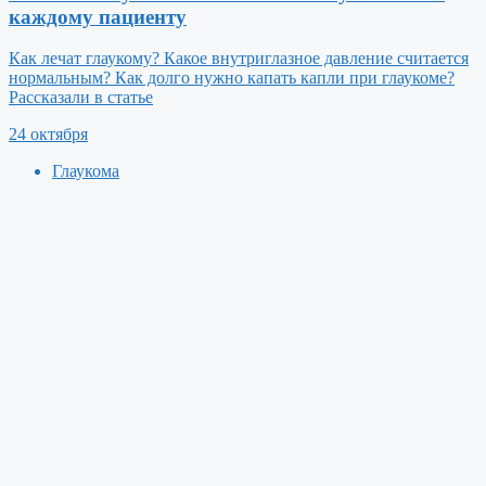
каждому пациенту
Как лечат глаукому? Какое внутриглазное давление считается
нормальным? Как долго нужно капать капли при глаукоме?
Рассказали в статье
24 октября
Глаукома