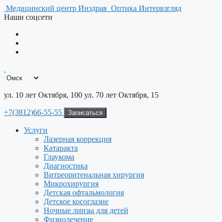
Перейти
Медицинский центр Инздрав
Оптика Интервзгляд
к
Наши соцсети
содержимому
ул. 10 лет Октября, 100
ул. 70 лет Октября, 15
+7(3812)66-55-55
Записаться
Услуги
Лазерная коррекция
Катаракта
Глаукома
Диагностика
Витреоритенальная хирургия
Микрохирургия
Детская офтальмология
Детское косоглазие
Ночные линзы для детей
Физиолечение