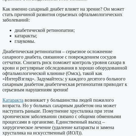
Как именно сахарный диабет влияет на зрение? Он может
стать причиной развития серьезных офтальмологических
заболеваний:
диабетической ретинопатии;
катаракты;
глаукомы.
Диабетическая ретинопатия – серьезное осложнение
сахарного диабета, связанное с повреждением сосудов
сетчатки. Снизить риск поможет контроль уровня сахара в
крови и регулярные обследования в хорошо оборудованной
офтальмологической клинике (Омск), такой как
«ИнтерВзгляд». Задумайтесь: у каждого десятого больного
сахарным диабетом диабетическая ретинопатия приводит к
серьезным нарушениям зрения!
Катаракта
возникает у большинства людей пожилого
возраста. Но у больных сахарным диабетом она может
наступить раньше. Помутнение хрусталика при этом
хроническом заболевании связано с общими обменными
процессами в организме. Единственный выход –
хирургическое лечение (удаление катаракты и замена
хрусталика на искусственный (ИОЛ)).