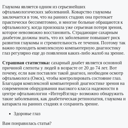
Глаукома является одним из серьезнейших
офтальмологических заболеваний. Коварство глаукомы
заключается в том, что на ранних стадиях она протекает
практически бессимптомно, и многие больные обращаются к
офтальмологу, когда произошла уже серьезная потеря зрения,
которое невозможно восстановить. Страдающие сахарным
диабетом должны знать, что их заболевание повышает риск
развития глаукомы и стремительность ее течения. Поэтому так
важно проходить комплексную компьютерную диагностику
глаз регулярно еще до появления каких-либо жалоб на зрение.
Страшная статистика:
сахарный диабет является основной
причиной слепоты у людей в возрасте от 20 до 74 лет. Вот
почему, если вам поставлен такой диагноз, необходим осмотр
офтальмолога (Омск), чтобы контролировать состояние глаз.
Благодаря комплексной компьютерной диагностике зрения на
современном оборудовании высокого класса надежности в
центре офтальмологии «ИнтерВзгляд» возможно обнаружить
такие заболевания, как диабетическая ретинопатия, глаукома и
катаракта на ранних стадиях и сохранить зрение.
Здоровье глаз
Вам понравилась статья?